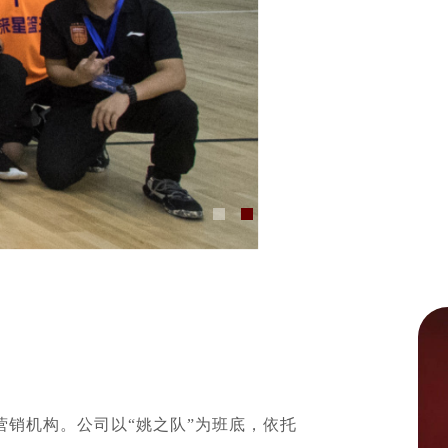
营销机构。公司以“姚之队”为班底，依托