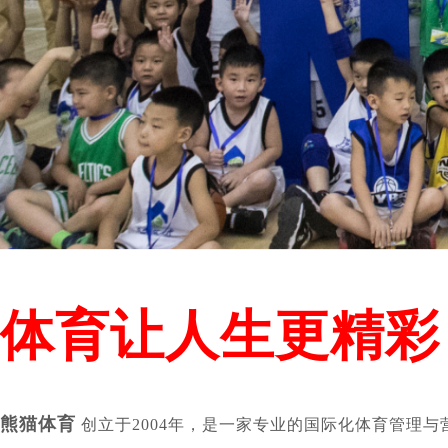
体育让人生更精彩
熊猫体育
创立于2004年，是一家专业的国际化体育管理与