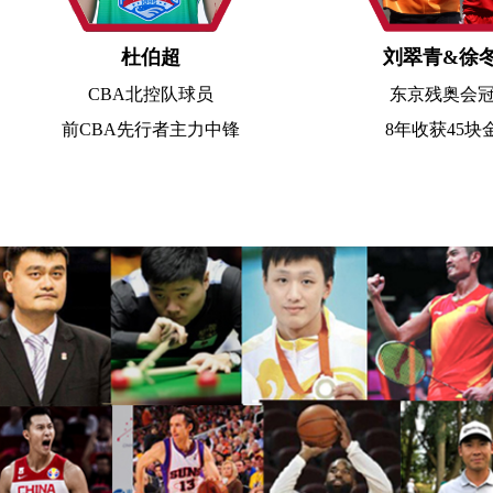
杜伯超
刘翠青&徐
CBA北控队球员
东京残奥会
前CBA先行者主力中锋
8年收获45块