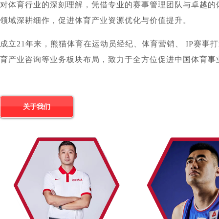
对体育行业的深刻理解，凭借专业的赛事管理团队与卓越的
领域深耕细作，促进体育产业资源优化与价值提升。
成立21年来，熊猫体育在运动员经纪、体育营销、 IP赛事
育产业咨询等业务板块布局，致力于全方位促进中国体育事
关于我们