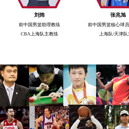
刘炜
张兆旭
国男篮助理教练
前
中国男篮核心球员，前CBA
A上海队主教练
上海队/天津队主力